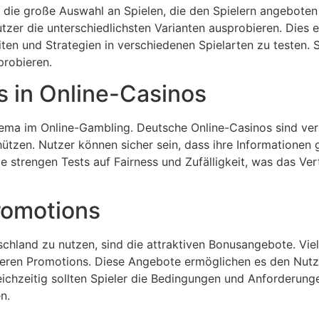
t die große Auswahl an Spielen, die den Spielern angeboten
tzer die unterschiedlichsten Varianten ausprobieren. Dies 
iten und Strategien in verschiedenen Spielarten zu testen. S
probieren.
s in Online-Casinos
Thema im Online-Gambling. Deutsche Online-Casinos sind ver
ützen. Nutzer können sicher sein, dass ihre Informationen 
e strengen Tests auf Fairness und Zufälligkeit, was das Ver
romotions
tschland zu nutzen, sind die attraktiven Bonusangebote. Vie
eren Promotions. Diese Angebote ermöglichen es den Nutze
ichzeitig sollten Spieler die Bedingungen und Anforderun
n.