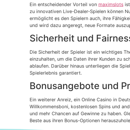
Ein entscheidender Vorteil von
maximslots
is
who
zu innovativen Live-Dealer-Spielen können Nu
are
ermöglicht es den Spielern auch, ihre Fähigke
using
und wird dazu angeregt, neue Formate auszu
a
screen
Sicherheit und Fairnes
reader;
Press
Die Sicherheit der Spieler ist ein wichtiges 
Control-
einzuhalten, um die Daten ihrer Kunden zu sch
F10
ablaufen. Darüber hinaus unterliegen die Spiel
to
Spielerlebnis garantiert.
open
an
Bonusangebote und P
accessibility
menu.
Ein weiterer Anreiz, ein Online Casino in Deu
Willkommensboni, kostenlosen Spins und and
und mehr Chancen auf Gewinne zu haben. Gle
Beste aus ihren Bonus-Optionen herauszuhole