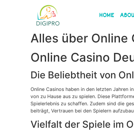
Please
note:
HOME
ABOU
This
website
includes
Alles über Online
an
accessibility
Online Casino Deu
system.
Press
Control-
Die Beliebtheit von On
F11
to
Online Casinos haben in den letzten Jahren 
adjust
von zu Hause aus zu spielen. Diese Plattforme
the
Spielerlebnis zu schaffen. Zudem sind die g
website
beiträgt, Vertrauen bei den Spielern aufzubau
to
the
Vielfalt der Spiele im 
visually
impaired