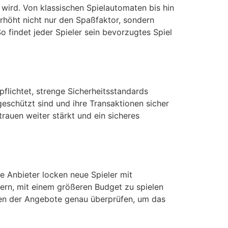
 wird. Von klassischen Spielautomaten bis hin
erhöht nicht nur den Spaßfaktor, sondern
o findet jeder Spieler sein bevorzugtes Spiel
pflichtet, strenge Sicherheitsstandards
geschützt sind und ihre Transaktionen sicher
trauen weiter stärkt und ein sicheres
le Anbieter locken neue Spieler mit
rn, mit einem größeren Budget zu spielen
gen der Angebote genau überprüfen, um das