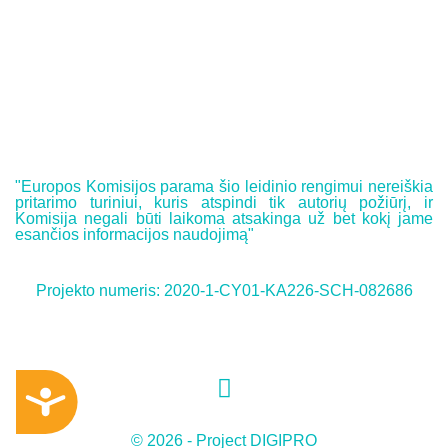
"Europos Komisijos parama šio leidinio rengimui nereiškia
pritarimo turiniui, kuris atspindi tik autorių požiūrį, ir
Komisija negali būti laikoma atsakinga už bet kokį jame
esančios informacijos naudojimą"
Projekto numeris: 2020-1-CY01-KA226-SCH-082686
Accessibility
© 2026 - Project DIGIPRO