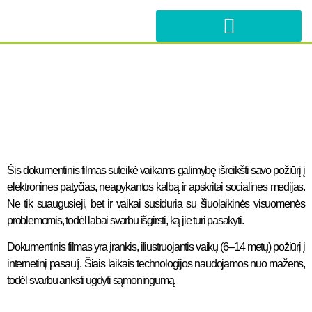
Please
note:
This
website
APIE PROJEKTĄ
MŪSŲ PARTNERIAI
includes
an
accessibility
system.
Šis dokumentinis filmas suteikė vaikams galimybę išreikšti savo požiūrį į
elektronines patyčias, neapykantos kalbą ir apskritai socialines medijas.
Ne tik suaugusieji, bet ir vaikai susiduria su šiuolaikinės visuomenės
problemomis, todėl labai svarbu išgirsti, ką jie turi pasakyti.
Dokumentinis filmas yra įrankis, iliustruojantis vaikų (6–14 metų) požiūrį į
internetinį pasaulį. Šiais laikais technologijos naudojamos nuo mažens,
todėl svarbu anksti ugdyti sąmoningumą.