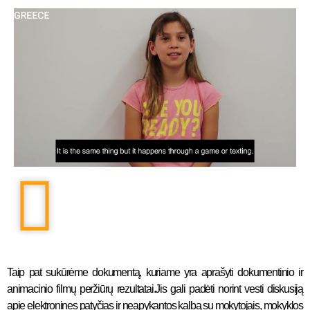
Taip pat sukūrėme dokumentą, kuriame yra aprašyti dokumentinio ir
animacinio filmų peržiūrų rezultatai.Jis gali padėti norint vesti diskusiją
apie elektronines patyčias ir neapykantos kalbą su mokytojais, mokyklos